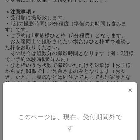
＜注意事項＞
・受付順に撮影致します。
・1組の撮影時間は3分程度（準備のお時間も含みま
す）です。
・ご予約は1家族様ひと枠（3分程度）となります。
お友達同士で撮影されたい場合はひと枠ずつ連続し
た枠をお取りください。
その場合は組数分の撮影時間となります（例：2組様
でご予約体験時間6分以内）
・ひと枠のうち複数で撮影いただける対象は【お子様
から見た関係で】ご兄弟さまのみとなります（お友
達、いとこ、親戚などは同住所であっても別家族とな
ります）ので、それぞれでご予約をお取りください。
・カメラマンの撮影はございません。ご自身のカメラ
×
で撮影頂きます。
・お子さまのご機嫌により、撮影の順番を先送りさせ
ていただく場合がございます。
・感染症防止対策のため、お客様のカメラ・スマホを
このページは、現在、受付期間外で
お預かりしての撮影はお断りさせていただいておりま
す。
す
・会場へは入場チケットがないとご入場いただけませ
ん。