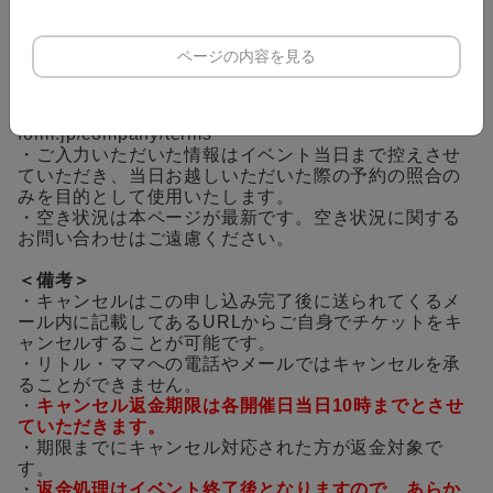
必ず参加チケットのほかにイベント入場チケットを
ご取得ください。
・当チケット申込フォームへご入力いただいた情報
ページの内容を見る
は、イベント申込管理システム「イーベ!」にて管理さ
れます。
イーベ利用規約：https://www.event-
form.jp/company/terms
・ご入力いただいた情報はイベント当日まで控えさせ
ていただき、当日お越しいただいた際の予約の照合の
みを目的として使用いたします。
・空き状況は本ページが最新です。空き状況に関する
お問い合わせはご遠慮ください。
＜備考＞
・キャンセルはこの申し込み完了後に送られてくるメ
ール内に記載してあるURLからご自身でチケットをキ
ャンセルすることが可能です。
・リトル・ママへの電話やメールではキャンセルを承
ることができません。
・
キャンセル返金期限は各開催日当日10時までとさせ
ていただきます。
・期限までにキャンセル対応された方が返金対象で
す。
・
返金処理はイベント終了後となりますので、あらか