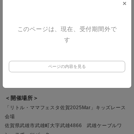
×
＜レース開催スケジュール＞
・ハイハイレース
3月15日(土) ①10:30～ ②13:30〜
このページは、現在、受付期間外で
す
・カタカタレース
3月15日(土) ①11:30～ ②14:30～
ページの内容を見る
・パカポコレース
3月15日(土) ①15:30～
＜開催場所＞
「リトル・ママフェスタ
佐賀2025Mar
」キッズレース
会場
佐賀県武雄市武雄町大字武雄4866 武雄ケーブルワ