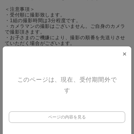
＜注意事項＞
・受付順に撮影致します。
・1組の撮影時間は3分程度です。
・カメラマンの撮影はございません。ご自身のカメラ
で撮影頂きます。
・お子さまのご機嫌により、撮影の順番を先送りさせ
ていただく場合がございます。
・感染症防止対策のため、お客様のカメラ・スマホを
×
お預かりしての撮影はお断りさせていただいておりま
す。
・会場へは入場チケットがないとご入場いただけませ
ん。必ず参加チケットのほかにイベント入場チケット
をご取得ください。
このページは、現在、受付期間外で
・当チケット申込フォームへご入力いただいた情報
は、イベント申込管理システム「イーベ!」にて管理さ
す
れます。
イーベ利用規約：
https://www.event-
form.jp/company/terms
・ご入力いただいた情報はイベント当日まで控えさせ
ページの内容を見る
ていただき、当日お越しいただいた際の予約の照合の
みを目的として使用いたします。