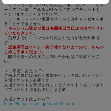
＜備考＞
・キャンセルはこの申し込み完了後に送られてくるメ
ール内に記載してあるURLからご自身でチケットをキ
ャンセルすることが可能です。
・リトル・ママへの電話やメールではキャンセルを承
ることができません。
・
キャンセル返金期限は各開催日当日10時までとさせ
ていただきます。
・期限までにキャンセル対応された方が返金対象で
す。
・
返金処理はイベント終了後となりますので、あらか
じめご了承ください。
・開催会場への直接のお問い合わせはご遠慮くださ
い。
＜ご来場にあたって＞
ご来場の際には撮影会参加チケットのほかにイベント
入場チケットが必要です。
入場チケットを取得されますとチケット１枚につき１
つプレゼント袋をお渡しします🎁
入場チケットはこちら▽
https://festa.l-ma.co.jp/kobe2024jun/