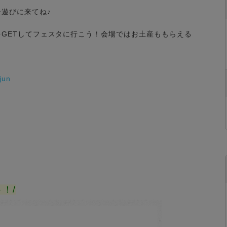
遊びに来てね♪
GETしてフェスタに行こう！会場ではお土産ももらえる
jun
！/