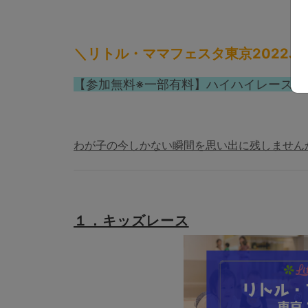
＼リトル・ママフェスタ東京2022J
【参加無料※一部有料】ハイハイレースや
わが子の今しかない瞬間を思い出に残しません
１．キッズレース