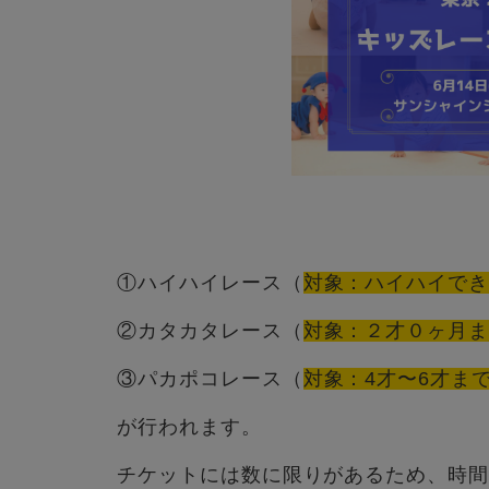
①ハイハイレース（
対象：ハイハイで
②カタカタレース（
対象：２才０ヶ月
③パカポコレース（
対象：4才〜6才ま
が行われます。
チケットには数に限りがあるため、時