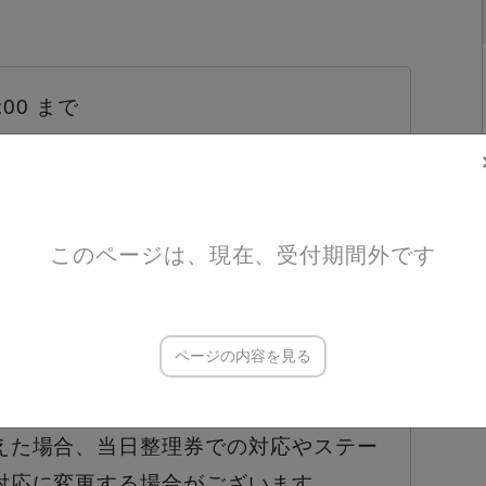
6:00 まで
）
ず「申込いただいたチケット」をご提示
このページは、現在、受付期間外です
1人につきチケット1枚をご取得くださ
ページの内容を見る
方はチケット取得の必要はありません。
ては入場制限を行う場合がございます。
えた場合、当日整理券での対応やステー
対応に変更する場合がございます。