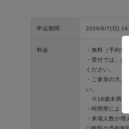
申込期間
2026/6/7(日) 1
料金
・無料（予約制
・受付では、必
ください。
・ご参加の大人
い。
※18歳未満の
・時間帯によっ
・来場人数が増
ジ観覧の予約制