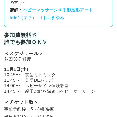
の方も可
講師：
ベビーマッサージ＆手形足形アート
tete'（テテ） 山口 まゆみ
参加費無料🌱
誰でも参加ＯＫ✨
＜スケジュール＞
各回30分程度
11月1日(土)
10:45〜 英語リトミック
11:45〜 英語DEバラボ
14:00〜 ベビーサイン体験教室
14:45〜 親子の絆を深めるベビーマッサージ
＜チケット数＞
事前予約枠：5～8組/各回
当日参加枠：4～7組/各回