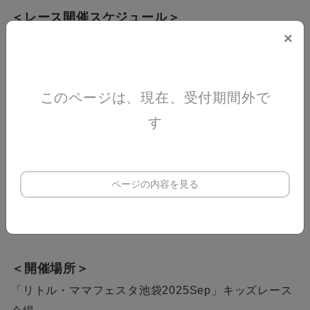
＜レース開催スケジュール＞
×
・ハイハイレース
9月26日(金)
①10:30～ ②13:30〜 ③14:30～
9月27日(土)
④10:30～ ⑤13:30〜
このページは、現在、受付期間外で
す
・カタカタレース
9月26日(金)
①11:30～ ②
15:30～
9月27日(土)
③11:30～ ④14:30～
ページの内容を見る
・パカポコレース
9月27日(土) 15:30～
＜開催場所＞
「リトル・ママフェスタ池袋2025Sep」キッズレース